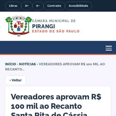
Libras
A+
A−
Contraste
Acessibilidade
CÂMARA MUNICIPAL DE
PIRANGI
ESTADO DE SÃO PAULO
INÍCIO
›
NOTÍCIAS
› VEREADORES APROVAM R$ 100 MIL AO
RECANTO...
‹ Voltar
Vereadores aprovam R$
100 mil ao Recanto
Santa Rita de Cássia.