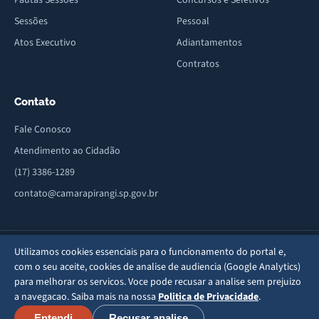
Pautas Sessões
Concursos e Seletivos
Sessões
Pessoal
Atos Executivo
Adiantamentos
Contratos
Contato
Fale Conosco
Atendimento ao Cidadão
(17) 3386-1289
contato@camarapirangi.sp.gov.br
Av. Sete de Setembro, 664 - Centro - CEP: 15820-047 - Pirangi/SP · Fone/Fax:
Utilizamos cookies essenciais para o funcionamento do portal e,
(17) 3386-1289
com o seu aceite, cookies de analise de audiencia (Google Analytics)
para melhorar os servicos. Voce pode recusar a analise sem prejuizo
Mapa do Site
Privacidade
·
·
© Câmara Municipal de Pirangi - SP — 2026
a navegacao. Saiba mais na nossa
Politica de Privacidade
.
Entendi
Recusar analise