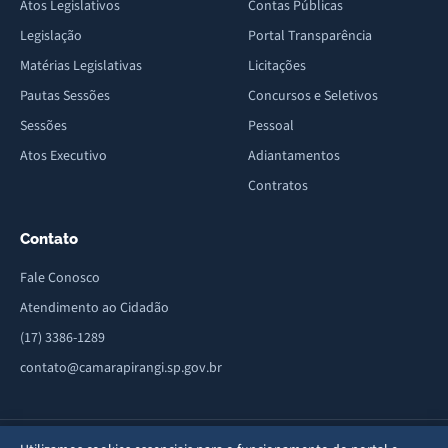
Atos Legislativos
Contas Públicas
Legislação
Portal Transparência
Matérias Legislativas
Licitações
Pautas Sessões
Concursos e Seletivos
Sessões
Pessoal
Atos Executivo
Adiantamentos
Contratos
Contato
Fale Conosco
Atendimento ao Cidadão
(17) 3386-1289
contato@camarapirangi.sp.gov.br
Av. Sete de Setembro, 664 - Centro - CEP: 15820-047 - Pirangi/SP · Fone/Fax: