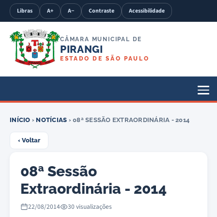
Libras
A+
A−
Contraste
Acessibilidade
CÂMARA MUNICIPAL DE
PIRANGI
ESTADO DE SÃO PAULO
INÍCIO
›
NOTÍCIAS
› 08ª SESSÃO EXTRAORDINÁRIA - 2014
‹ Voltar
08ª Sessão
Extraordinária - 2014
22/08/2014
30 visualizações