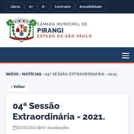
Libras
A+
A−
Contraste
Acessibilidade
CÂMARA MUNICIPAL DE
PIRANGI
ESTADO DE SÃO PAULO
INÍCIO
›
NOTÍCIAS
› 04ª SESSÃO EXTRAORDINÁRIA - 2021.
‹ Voltar
04ª Sessão
Extraordinária - 2021.
23/02/2021
47 visualizações