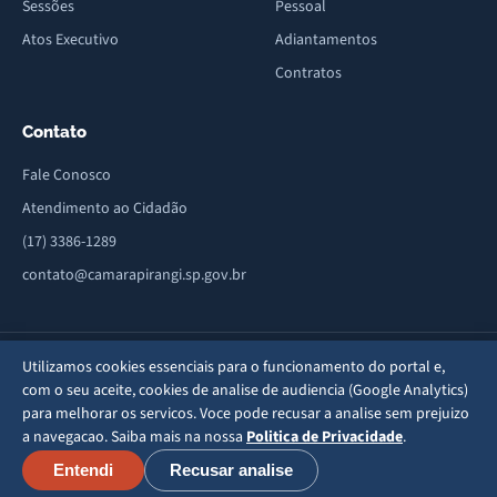
Sessões
Pessoal
Atos Executivo
Adiantamentos
Contratos
Contato
Fale Conosco
Atendimento ao Cidadão
(17) 3386-1289
contato@camarapirangi.sp.gov.br
Av. Sete de Setembro, 664 - Centro - CEP: 15820-047 - Pirangi/SP · Fone/Fax:
Utilizamos cookies essenciais para o funcionamento do portal e,
(17) 3386-1289
com o seu aceite, cookies de analise de audiencia (Google Analytics)
Mapa do Site
Privacidade
·
·
© Câmara Municipal de Pirangi - SP — 2026
para melhorar os servicos. Voce pode recusar a analise sem prejuizo
a navegacao. Saiba mais na nossa
Politica de Privacidade
.
Entendi
Recusar analise
WCAG 2.1 AA
Conforme diretrizes eMAG