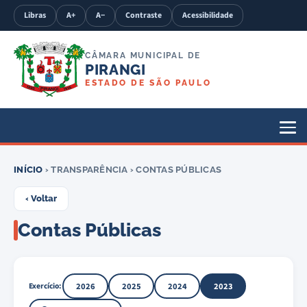
Libras
A+
A−
Contraste
Acessibilidade
CÂMARA MUNICIPAL DE
PIRANGI
ESTADO DE SÃO PAULO
INÍCIO
› TRANSPARÊNCIA › CONTAS PÚBLICAS
‹ Voltar
Contas Públicas
Exercício:
2026
2025
2024
2023