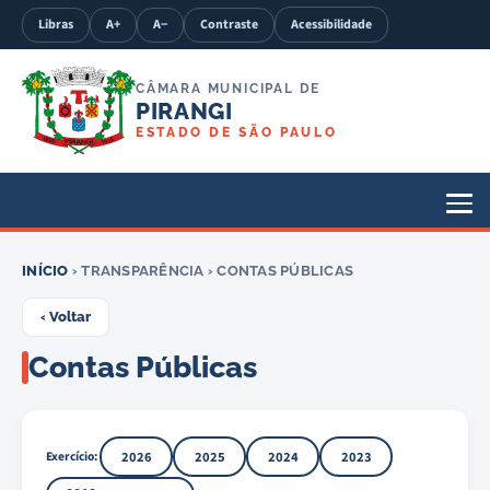
Libras
A+
A−
Contraste
Acessibilidade
CÂMARA MUNICIPAL DE
PIRANGI
ESTADO DE SÃO PAULO
INÍCIO
› TRANSPARÊNCIA › CONTAS PÚBLICAS
‹ Voltar
Contas Públicas
Exercício:
2026
2025
2024
2023